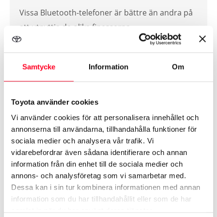
Vissa Bluetooth-telefoner är bättre än andra på
att utnyttja de olika finesserna.
Guide – gör så här »
Samtycke
Information
Om
Toyota använder cookies
Uppgradera ditt
Vi använder cookies för att personalisera innehållet och
multimediasystem
annonserna till användarna, tillhandahålla funktioner för
sociala medier och analysera vår trafik. Vi
vidarebefordrar även sådana identifierare och annan
För vissa versioner av multimediasystemet
information från din enhet till de sociala medier och
Toyota Touch 2 finns nu möjlighet att
annons- och analysföretag som vi samarbetar med.
uppgradera med Smartphone Integration. Detta
Dessa kan i sin tur kombinera informationen med annan
information som du har tillhandahållit eller som de har
innebär att du med en kompatibel telefon kan
samlat in när du har använt deras tjänster.
använda Apple CarPlay® eller Android Auto®