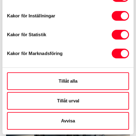
Fast månadskostnad
Service & vägassistans ingår
Kakor för Inställningar
Ingen kontantinsats
1.500 mil/år
Kakor för Statistik
Se alla Toyota C-HR-erbjudanden »
Kakor för Marknadsföring
Tillåt alla
Tillåt urval
Avvisa