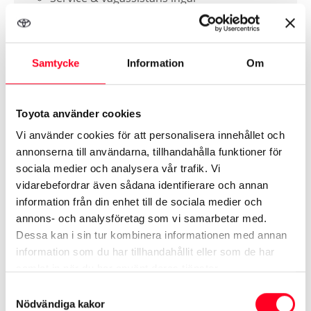
Ingen kontantinsats
1.500 mil/år
Samtycke
Information
Om
Se alla Toyota C-HR-erbjudanden »
Toyota använder cookies
Vi använder cookies för att personalisera innehållet och
annonserna till användarna, tillhandahålla funktioner för
sociala medier och analysera vår trafik. Vi
Nya Toyota C-HR+ Active
vidarebefordrar även sådana identifierare och annan
18
information från din enhet till de sociala medier och
annons- och analysföretag som vi samarbetar med.
från 5.795 kr/mån*
Dessa kan i sin tur kombinera informationen med annan
information som du har tillhandahållit eller som de har
samlat in när du har använt deras tjänster.
med Toyota Easy Privatleasing
Samtyckesval
Nödvändiga kakor