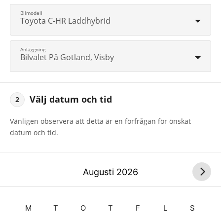
Toyota C-HR Laddhybrid
Bilvalet På Gotland, Visby
Välj datum och tid
2
Vänligen observera att detta är en förfrågan för önskat
datum och tid.
Augusti
2026
M
T
O
T
F
L
S