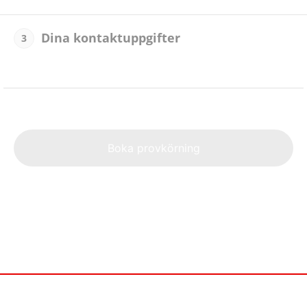
Dina kontaktuppgifter
3
Alte
Boka provkörning