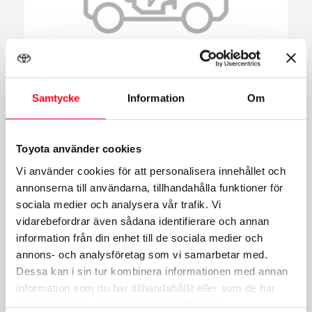
Laddhybrid
Samtycke
Information
Om
Laddhybrider hjälper till att överbrygga klyftan
mellan
hybrider
och
elbilar
. Laddsladden
Toyota använder cookies
(laddsladdarna) som följer med går att använda
Vi använder cookies för att personalisera innehållet och
annonserna till användarna, tillhandahålla funktioner för
både när du laddar hemma eller vid en
sociala medier och analysera vår trafik. Vi
snabbladdningsstation.
vidarebefordrar även sådana identifierare och annan
information från din enhet till de sociala medier och
Förkortningen PHEV står för Plug-in Hybrid
annons- och analysföretag som vi samarbetar med.
Dessa kan i sin tur kombinera informationen med annan
Electric Vehicle.
information som du har tillhandahållit eller som de har
samlat in när du har använt deras tjänster.